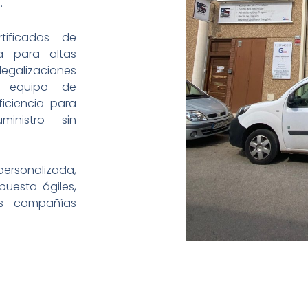
.
rtificados de
a para altas
 legalizaciones
o equipo de
ficiencia para
nistro sin
ersonalizada,
uesta ágiles,
as compañías