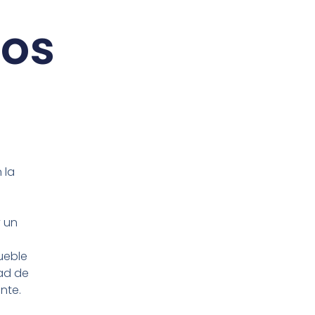
ios
 la
y un
ueble
dad de
nte.