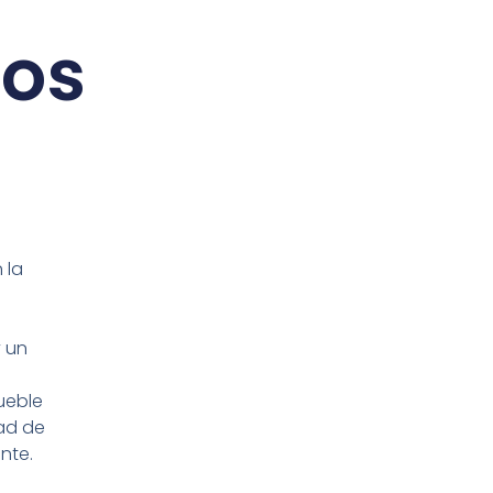
ios
 la
y un
ueble
dad de
nte.