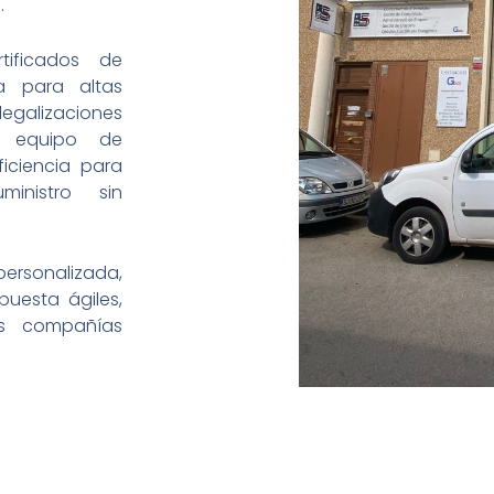
.
rtificados de
a para altas
 legalizaciones
o equipo de
ficiencia para
nistro sin
ersonalizada,
uesta ágiles,
as compañías