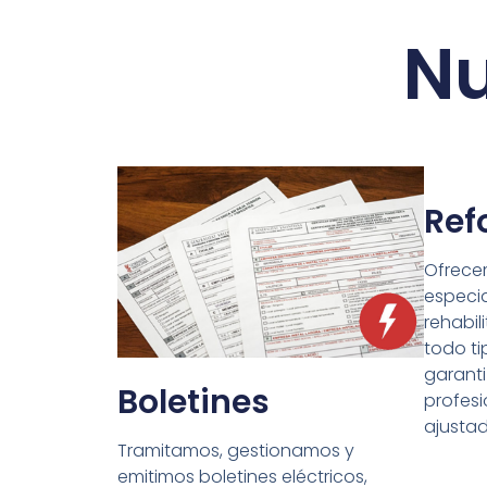
Nu
Ref
Ofrece
especia
rehabil
todo ti
garant
Boletines
profesi
ajusta
Tramitamos, gestionamos y
emitimos boletines eléctricos,