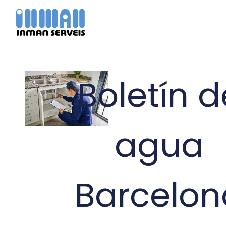
Ir
al
contenido
Boletín d
agua
Barcelon