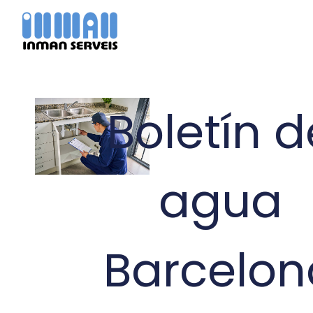
Ir
al
contenido
Boletín d
agua
Barcelon