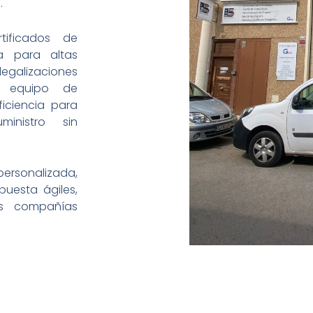
.
rtificados de
a para altas
 legalizaciones
o equipo de
ficiencia para
nistro sin
ersonalizada,
uesta ágiles,
as compañías