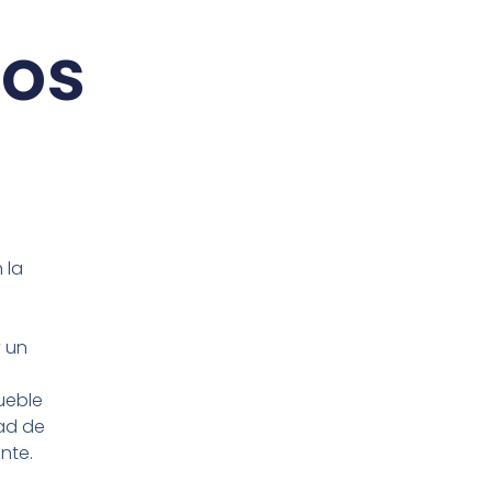
ios
 la
y un
ueble
dad de
nte.