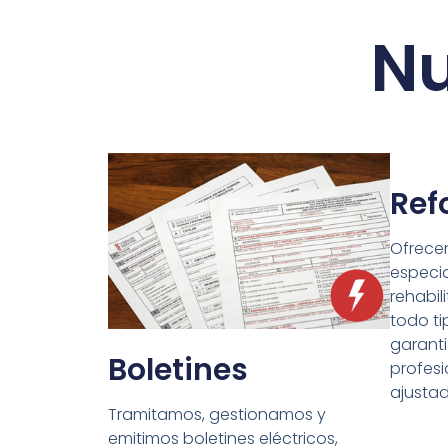
Nu
Ref
Ofrece
especia
rehabil
todo ti
garant
Boletines
profesi
ajusta
Tramitamos, gestionamos y
emitimos boletines eléctricos,